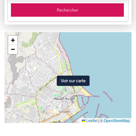
Rechercher
+
−
Voir sur carte
Leaflet
|
©
OpenStreetMap