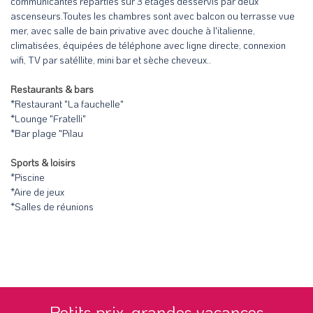
communicantes réparties sur 3 étages desservis par deux
ascenseurs.Toutes les chambres sont avec balcon ou terrasse vue
mer, avec salle de bain privative avec douche à l'italienne,
climatisées, équipées de téléphone avec ligne directe, connexion
wifi, TV par satéllite, mini bar et sèche cheveux..
Restaurants & bars
*Restaurant "La fauchelle"
*Lounge "Fratelli"
*Bar plage "Pilau
Sports & loisirs
*Piscine
*Aire de jeux
*Salles de réunions
Petits prix, grandes vacances