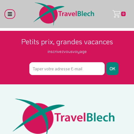
0
Petits prix, grandes vacances
inscrivezvousvoyage
OK